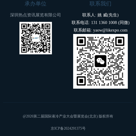
承办单位
联系我们
深圳热点资讯展览有限公司
联系人: 姚 威(先生)
联系电话: 131 1360 1008 (同微)
联系邮箱: yaow@likexpo.com
@2026第二届国际液冷产业大会暨展览会(北京) 版权所有
京ICP备2024291375号