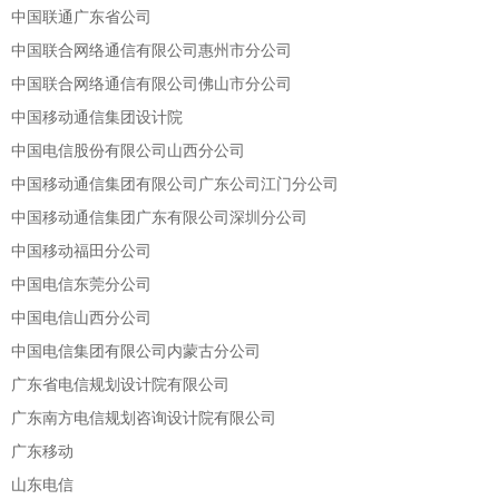
中国联通广东省公司
中国联合网络通信有限公司惠州市分公司
中国联合网络通信有限公司佛山市分公司
中国移动通信集团设计院
中国电信股份有限公司山西分公司
中国移动通信集团有限公司广东公司江门分公司
中国移动通信集团广东有限公司深圳分公司
中国移动福田分公司
中国电信东莞分公司
中国电信山西分公司
中国电信集团有限公司内蒙古分公司
广东省电信规划设计院有限公司
广东南方电信规划咨询设计院有限公司
广东移动
山东电信