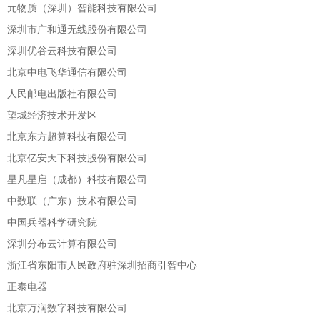
元物质（深圳）智能科技有限公司
深圳市广和通无线股份有限公司
深圳优谷云科技有限公司
北京中电飞华通信有限公司
人民邮电出版社有限公司
望城经济技术开发区
北京东方超算科技有限公司
北京亿安天下科技股份有限公司
星凡星启（成都）科技有限公司
中数联（广东）技术有限公司
中国兵器科学研究院
深圳分布云计算有限公司
浙江省东阳市人民政府驻深圳招商引智中心
正泰电器
北京万润数字科技有限公司