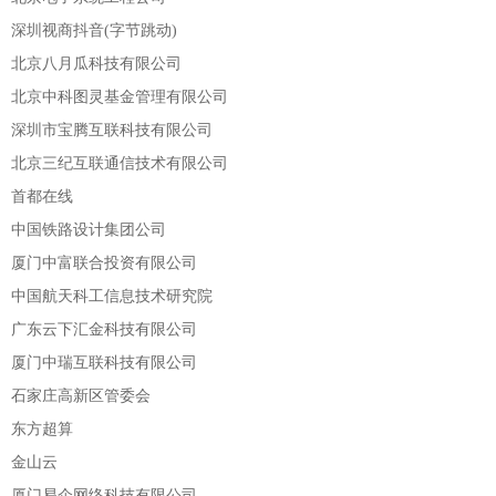
深圳视商抖音(字节跳动)
北京八月瓜科技有限公司
北京中科图灵基金管理有限公司
深圳市宝腾互联科技有限公司
北京三纪互联通信技术有限公司
首都在线
中国铁路设计集团公司
厦门中富联合投资有限公司
中国航天科工信息技术研究院
广东云下汇金科技有限公司
厦门中瑞互联科技有限公司
石家庄高新区管委会
东方超算
金山云
厦门易企网络科技有限公司